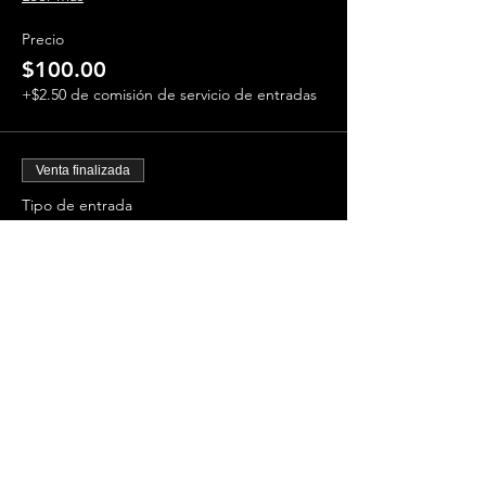
Precio
$100.00
+$2.50 de comisión de servicio de entradas
Venta finalizada
Tipo de entrada
DESAPARECEMOS - 5 PM
ESPECIAL
Leer más
Precio
$80.00
+$2.00 de comisión de servicio de entradas