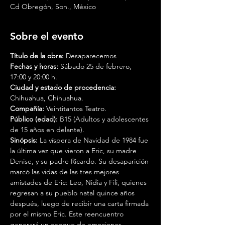
Cd Obregón, Son., México
Sobre el evento
Título de la obra: 
Desaparecemos
Fechas y horas: 
Sábado 25 de febrero, 
17:00 y 20:00 h.
Ciudad y estado de procedencia: 
Chihuahua, Chihuahua.
Compañía:
 Veintitantos Teatro.
Público (edad):
 B15 (Adultos y adolescentes 
de 15 años en delante).
Sinópsis: 
La víspera de Navidad de 1984 fue 
la última vez que vieron a Eric, su madre 
Denise, y su padre Ricardo. Su desaparición 
marcó las vidas de las tres mejores 
amistades de Eric: Leo, Nidia y Fili, quienes 
regresan a su pueblo natal quince años 
después, luego de recibir una carta firmada 
por el mismo Eric. Este reencuentro 
generará un choque de emociones 