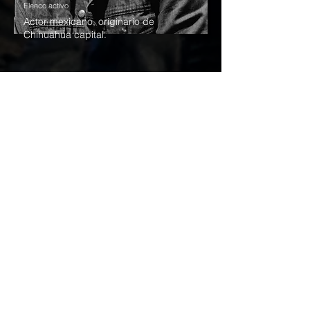
Elenco activo
Actor mexicano, originario de
Chihuahua capital.
Ana Caro
Elenco activo